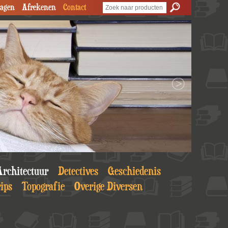
agen
Afrekenen
Contact
rchitectuur
Detectives
Geschiedenis
ips
Topografie
Overige Diversen