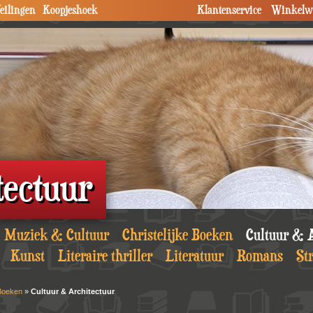
eilingen
Koopjeshoek
Klantenservice
Winkelw
tectuur
Muziek & Cultuur
Christelijke Boeken
Cultuur & A
Kunst
Literaire thriller
Literatuur
Romans
Str
Boeken
»
Cultuur & Architectuur