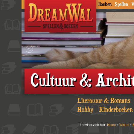
Boeken
Spellen
V
Cultuur & Archi
Literatuur & Romans
Hobby
Kinderboeken
U bevindt zich hier:
Home
»
Winkel
»