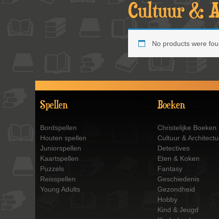
Cultuur & A
No products were fou
Spellen
Boeken
Bordspellen
Christelijke Boeken
Houten spellen
Cultuur & Architectu
Juniorspellen
Detectives
Kaartspellen
Eten & Koken
Puzzels
Fantasy
Reisspellen
Geschiedenis
Young Adults
Gezondheid
Hobby
Kind & Jeugd