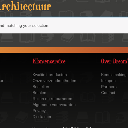
rchitectuur
nd matching your selection.
Klantenservice
Over Dream
Kwaliteit producten
Kennismaking
ur
Onze verzendmethoden
Inkopen
Bestellen
Partners
Betalen
Contact
Ruilen en retourneren
Algemene voorwaarden
Privacy
Disclaimer