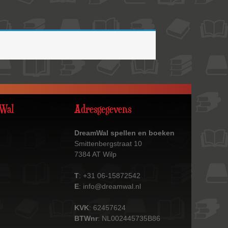
Wal
Adresgegevens
DreamWal spellen en boeken
Smittenbergstraat 10
7384 AT Wilp
T
: +31 06-15872542
E
:
info@dreamwal.nl
KVK
: 62457624
BTWnr
: NL002445735B86