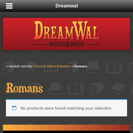
Dreamwal
U bevindt zich hier:
Home
»
Winkel
»
Boeken
»
Romans
Romans
No products were found matching your selection.